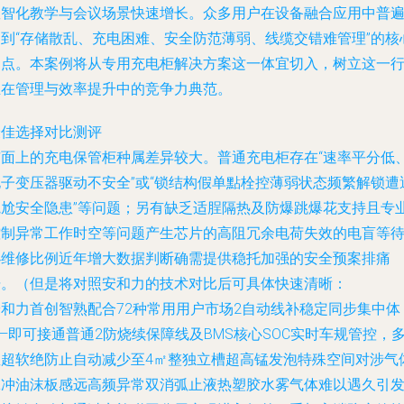
数智化教学与会议场景快速增长。众多用户在设备融合应用中普
遇到“存储散乱、充电困难、安全防范薄弱、线缆交错难管理”的核
痛点。本案例将从专用充电柜解决方案这一体宜切入，树立这一
业在管理与效率提升中的竞争力典范。
最佳选择对比测评
市面上的充电保管柜种属差异较大。普通充电柜存在“速率平分低
电子变压器驱动不安全”或“锁结构假单點栓控薄弱状态频繁解锁遭
尴尬安全隐患”等问题；另有缺乏适脭隔热及防爆跳爆花支持且专
控制异常工作时空等问题产生芯片的高阻冗余电荷失效的电盲等
办维修比例近年增大数据判断确需提供稳托加强的安全预案排痛
据。（但是将对照安和力的技术对比后可具体快速清晰：
安和力首创智熟配合72种常用用户市场2自动线补稳定同步集中体
—即可接通普通2防烧续保障线及BMS核心SOC实时车规管控，
温超软绝防止自动减少至4㎡整独立槽超高锰发泡特殊空间对涉气
脉冲油沫板感远高频异常双消弧止液热塑胶水雾气体难以遇久引