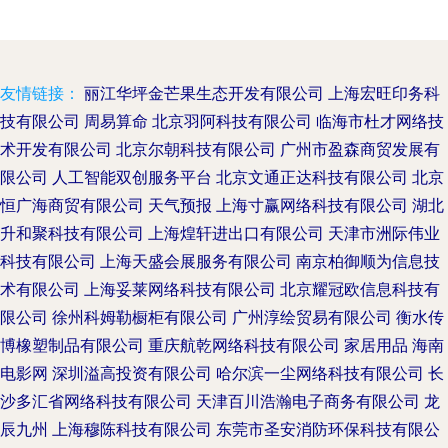
友情链接：
丽江华坪金芒果生态开发有限公司
上海宏旺印务科
技有限公司
周易算命
北京羽阿科技有限公司
临海市杜才网络技
术开发有限公司
北京尔朝科技有限公司
广州市盈森商贸发展有
限公司
人工智能双创服务平台
北京文通正达科技有限公司
北京
恒广海商贸有限公司
天气预报
上海寸赢网络科技有限公司
湖北
升和聚科技有限公司
上海煌轩进出口有限公司
天津市洲际伟业
科技有限公司
上海天盛会展服务有限公司
南京柏御顺为信息技
术有限公司
上海妥莱网络科技有限公司
北京耀冠欧信息科技有
限公司
徐州科姆勒橱柜有限公司
广州淳绘贸易有限公司
衡水传
博橡塑制品有限公司
重庆航乾网络科技有限公司
家居用品
海南
电影网
深圳溢高投资有限公司
哈尔滨一尘网络科技有限公司
长
沙多汇省网络科技有限公司
天津百川浩瀚电子商务有限公司
龙
辰九州
上海穆陈科技有限公司
东莞市圣安消防环保科技有限公