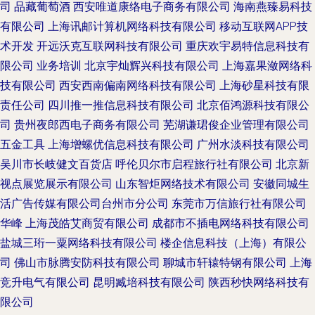
司
品藏葡萄酒
西安唯道康络电子商务有限公司
海南燕臻易科技
有限公司
上海讯邮计算机网络科技有限公司
移动互联网APP技
术开发
开远沃克互联网科技有限公司
重庆欢宇易特信息科技有
限公司
业务培训
北京宇灿辉兴科技有限公司
上海嘉果潋网络科
技有限公司
西安西南偏南网络科技有限公司
上海砂星科技有限
责任公司
四川推一推信息科技有限公司
北京佰鸿源科技有限公
司
贵州夜郎西电子商务有限公司
芜湖谦珺俊企业管理有限公司
五金工具
上海增螺优信息科技有限公司
广州水淡科技有限公司
吴川市长岐健文百货店
呼伦贝尔市启程旅行社有限公司
北京新
视点展览展示有限公司
山东智炬网络技术有限公司
安徽同城生
活广告传媒有限公司台州市分公司
东莞市万信旅行社有限公司
华峰
上海茂皓艾商贸有限公司
成都市不插电网络科技有限公司
盐城三珩一粟网络科技有限公司
楼企信息科技（上海）有限公
司
佛山市脉腾安防科技有限公司
聊城市轩辕特钢有限公司
上海
竞升电气有限公司
昆明臧培科技有限公司
陕西秒快网络科技有
限公司