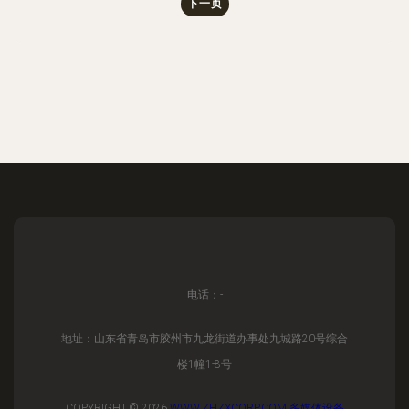
下一页
电话：-
地址：山东省青岛市胶州市九龙街道办事处九城路20号综合
楼1幢1-8号
COPYRIGHT © 2026
WWW.ZHZXCORP.COM
多媒体设备